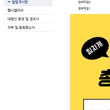
알림게시판
첨부파일0
첨부파일1
행사갤러리
대광인 동정 및 경조사
지부 및 동호회소식