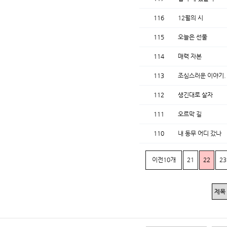
116
12월의 시
115
오늘은 선물
114
매력 자본
113
조심스러운 이야기.
112
생긴대로 살자
111
오르막 길
110
내 동무 어디 갔나
이전10개
21
22
23