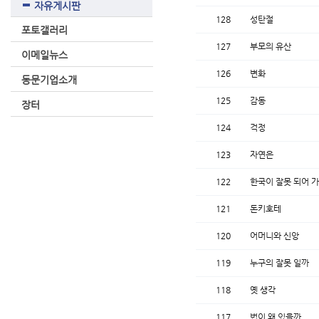
자유게시판
128
성탄절
포토갤러리
127
부모의 유산
이메일뉴스
126
변화
동문기업소개
125
감동
장터
124
걱정
123
자연은
122
한국이 잘못 되어 가
121
돈키호테
120
어머니와 신앙
119
누구의 잘못 일까
118
옛 생각
117
법이 왜 있을까