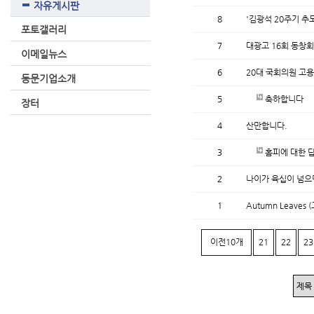
자유게시판
8
'김광석 20주기 추
포토갤러리
7
대광고 16회 동창회
이메일뉴스
6
20대 국회의원 고
동문기업소개
5
축하합니다
장터
4
산만합니다.
3
홈피에 대한 
2
나이가 육십이 넘으
1
Autumn Leaves (
이전10개
21
22
23