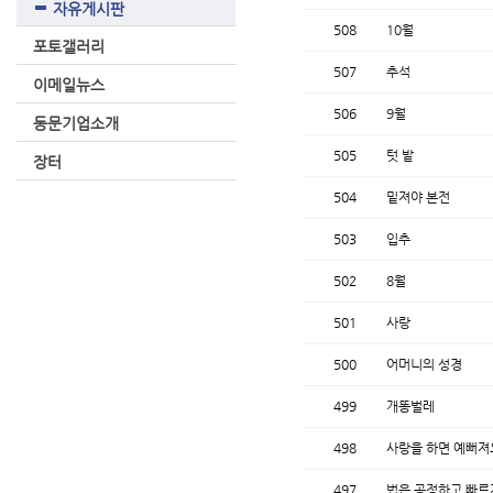
자유게시판
508
10월
포토갤러리
507
추석
이메일뉴스
506
9월
동문기업소개
505
텃 밭
장터
504
밑져야 본전
503
입추
502
8월
501
사랑
500
어머니의 성경
499
개똥벌레
498
사랑을 하면 예뻐져
497
법은 공정하고 빠르