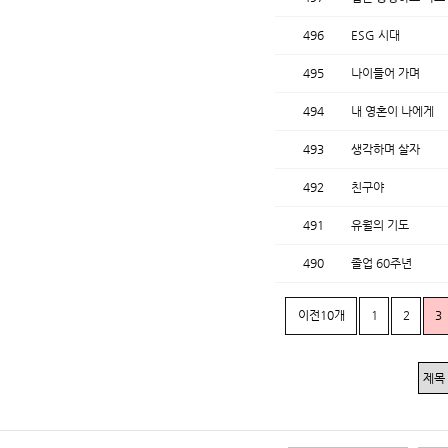
496
ESG 시대
495
나이들어 가며
494
내 영혼이 나에게
493
생각하며 살자
492
친구야
491
유월의 기도
490
졸업 60주년
이전10개
1
2
3