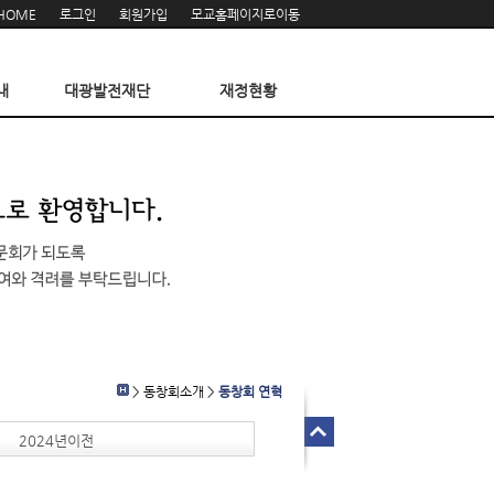
HOME
로그인
회원가입
모교홈페이지로이동
내
대광발전재단
재정현황
> 동창회소개 >
동창회 연혁
2024년이전